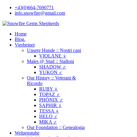
+43(0)664-7690771
info.snowfire@gmail.com
Home
Blog.
Vierbeiner
Unsere Hunde :: Nostri cani
VIOLANE ♀
Males @ Stud :: Stalloni
SHADOW ♂
YUKON ♂
Our History :: Veterani &
Ricordo
RUBY ♀
TOPAZ ♂
PHÖNIX ♂
SAPHIR ♀
TESSA ♀
HELO ♂
MIKA ♂
Our Foundation :: Genealogia
Welpenstube