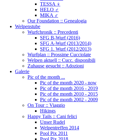
TESSA ♀
HELO ♂
MIKA ♂
Our Foundation :: Genealogia
Welpenstube
Wurfchronik :: Precedenti
SFG B-Wurf (2016)
SFG A-Wurf (2013/2014)
SFG 1. Wurf (2012/2013)
Wurfplan :: Prossime Cucciolate
Welpen aktuell :: Cucc. disponibili
Zuhause gesucht :: Adozioni
Galerie
Pic of the month ...
Pic of the month 2020 - now
Pic of the month 2016 - 2019
Pic of the month 2010 - 2015
Pic of the month 2002 - 2009
On Tour :: Viaggio
Hikings
Happy Tails :: Cani felici
Unser Rudel
Welpentreffen 2014
Pool Pix 2011
Pool Pix 2018