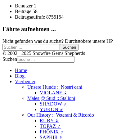
Benutzer
1
Beiträge
58
Beitragsaufrufe
8755154
Fährte aufnehmen ...
Nicht gefunden was du suchst? Durchstöbere unsere HP
Suchen
© 2002 - 2025 Snowfire Gems Shepherds
Suchen
Home
Blog.
Vierbeiner
Unsere Hunde :: Nostri cani
VIOLANE ♀
Males @ Stud :: Stalloni
SHADOW ♂
YUKON ♂
Our History :: Veterani & Ricordo
RUBY ♀
TOPAZ ♂
PHÖNIX ♂
SAPHIR ♀