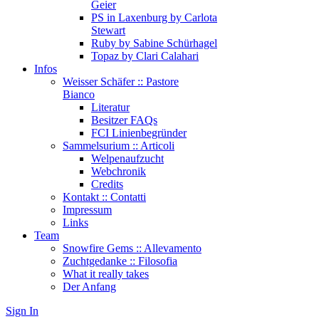
Geier
PS in Laxenburg by Carlota
Stewart
Ruby by Sabine Schürhagel
Topaz by Clari Calahari
Infos
Weisser Schäfer :: Pastore
Bianco
Literatur
Besitzer FAQs
FCI Linienbegründer
Sammelsurium :: Articoli
Welpenaufzucht
Webchronik
Credits
Kontakt :: Contatti
Impressum
Links
Team
Snowfire Gems :: Allevamento
Zuchtgedanke :: Filosofia
What it really takes
Der Anfang
Sign In