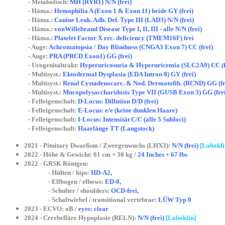
- Metabolisch:
MH (RYR1) N/N (frei)
- Häma.:
Hemophilia A (Exon 1 & Exon 11) beide GY (frei)
- Häma.:
Canine Leuk. Adh. Def. Type III (LAD3) N/N (frei)
- Häma.:
vonWillebrand Disease Type I, II, III - alle N/N (frei)
- Häma.:
Platelet Factor X rec. deficiency (TMEM16F) frei
- Auge:
Achromatopsia / Day Blindness (CNGA3 Exon 7) CC (frei)
- Auge:
PRA (PRCD Exon1) GG (frei)
- Urogenitaltrakt:
Hyperuricosuria & Hyperuricemia (SLC2A9) CC (f
- Multisyst.:
Ektodermal Dysplasia (EDA Intron 8) GY (frei)
- Multisyst.:
Renal Cystadenocarc. & Nod. Dermatofib. (RCND) GG (fr
- Multisyst.:
Mucopolysaccharidosis Type VII (GUSB Exon 3) GG (frei
- Felleigenschaft:
D-Locus: Dillution D/D (frei)
- Felleigenschaft:
E-Locus: e/e (keine dunklen Haare)
- Felleigenschaft:
I-Locus: Intensität C/C (alle 5 Subloci)
- Felleigenschaft:
Haarlänge TT (Langstock)
2021 - Pituitary Dwarfism / Zwergenwuchs (LHX3):
N/N (frei)
[Labokli
2022 - Höhe & Gewicht: 61 cm + 30 kg /
24 Inches + 67 lbs
2022 - GRSK Röntgen:
- Hüften / hips:
HD-A2,
- Ellbogen / elbows:
ED-0,
- Schulter / shoulders:
OCD-frei,
- Schaltwirbel / transitional vertebrae:
LÜW Typ 0
2023 - ECVO: oB /
eyes: clear
2024 - Cerebelläre Hypoplasie (RELN):
N/N (frei)
[Laboklin]