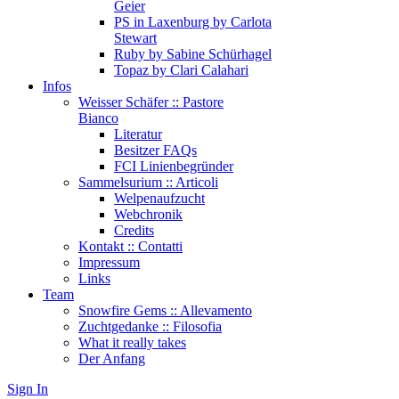
Geier
PS in Laxenburg by Carlota
Stewart
Ruby by Sabine Schürhagel
Topaz by Clari Calahari
Infos
Weisser Schäfer :: Pastore
Bianco
Literatur
Besitzer FAQs
FCI Linienbegründer
Sammelsurium :: Articoli
Welpenaufzucht
Webchronik
Credits
Kontakt :: Contatti
Impressum
Links
Team
Snowfire Gems :: Allevamento
Zuchtgedanke :: Filosofia
What it really takes
Der Anfang
Sign In