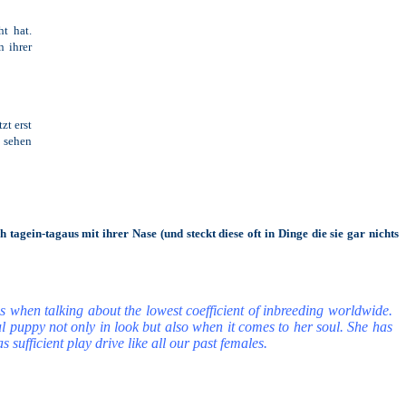
t hat.
 ihrer
zt erst
u sehen
tagein-tagaus mit ihrer Nase (und steckt diese oft in Dinge die sie gar nichts
.
 when talking about the lowest coefficient of inbreeding worldwide.
ul puppy not only in look but also when it comes to her soul. She has
 sufficient play drive like all our past females.