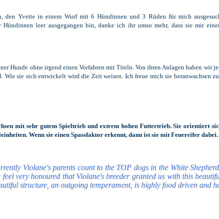
n, den Yvette in einem Wurf mit 6 Hündinnen und 3 Rüden für mich ausgesuch
 Hündinnen leer ausgegangen bin, danke ich ihr umso mehr, dass sie mir einen
ner Hunde ohne irgend einen Vorfahren mit Titeln. Von ihren Anlagen haben wir jet
 Wie sie sich entwickelt wird die Zeit weisen. Ich freue mich sie heranwachsen z
sen mit sehr gutem Spieltrieb und extrem hohen Futtertrieb. Sie orientiert sich 
eleinheiten. Wenn sie einen Spassfaktor erkennt, dann ist sie mit Feuereifer dabei
rrently Violane's parents count to the TOP dogs in the White Shepherds
 feel very honoured that Violane's breeder granted us with this beautif
autiful structure, an outgoing temperament, is highly food driven and has