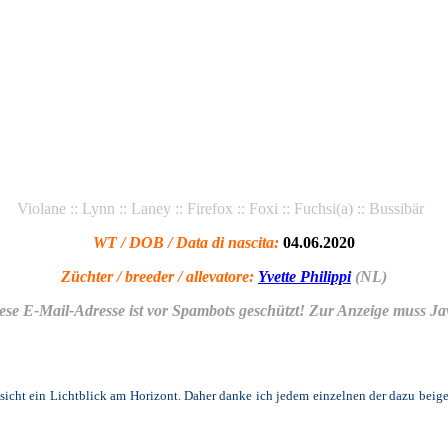
Violane :: Lynn :: Laney :: Firefox :: Foxi :: Fuchsi(a) :: Bussibär
WT / DOB / Data di nascita:
04.06.2020
Züchter / breeder / allevatore:
Yvette Philippi
(NL)
ese E-Mail-Adresse ist vor Spambots geschützt! Zur Anzeige muss Java
insicht ein Lichtblick am Horizont. Daher danke ich jedem
einzelnen der dazu beig
.