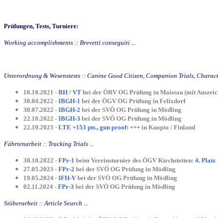
Prüfungen, Tests, Turniere:
Working accomplishments :: Brevetti conseguiti ...
Unterordnung & Wesenstests :: Canine Good Citizen, Companion Trials, Character
10.10.2021 -
BH / VT
bei der ÖRV OG Prüfung in Maissau (mit Auszei
30.04.2022 -
IBGH-1
bei der ÖGV OG Prüfung in Felixdorf
30.07.2022 -
IBGH-2
bei der SVÖ OG Prüfung in Mödling
22.10.2022 -
IBGH-3
bei der SVÖ OG Prüfung in Mödling
22.10.2023 -
LTE +153 pts., gun proof: +++
in Kuopio / Finland
Fährtenarbeit :: Tracking Trials ...
30.10.2022 -
FPr-1
beim Vereinsturnier des ÖGV Kirchstetten:
4. Platz
27.05.2023 -
FPr-2
bei der SVÖ OG Prüfung in Mödling
19.05.2024 -
IFH-V
bei der SVÖ OG Prüfung in Mödling
02.11.2024 -
FPr-3
bei der SVÖ OG Prüfung in Mödling
Stöberarbeit :: Article Search ...