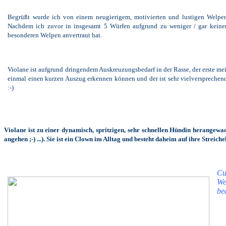
Begrüßt wurde ich von einem neugierigem, motivierten und lustigen Welpe
Nachdem ich zuvor in insgesamt 5 Würfen aufgrund zu weniger / gar keiner
besonderen Welpen anvertraut hat.
Violane ist aufgrund dringendem Auskreuzungsbedarf in der Rasse, der erste mei
einmal einen kurzen Auszug erkennen können und der ist sehr vielversprechend.
:-)
Violane ist zu einer dynamisch, spritzigen, sehr schnellen Hündin herangewach
angehen ;-) ...). Sie ist ein Clown im Alltag und besteht daheim auf ihre Streich
Cu
We
be