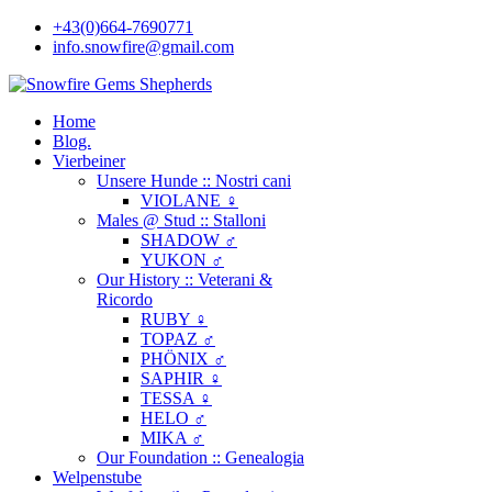
+43(0)664-7690771
info.snowfire@gmail.com
Home
Blog.
Vierbeiner
Unsere Hunde :: Nostri cani
VIOLANE ♀
Males @ Stud :: Stalloni
SHADOW ♂
YUKON ♂
Our History :: Veterani &
Ricordo
RUBY ♀
TOPAZ ♂
PHÖNIX ♂
SAPHIR ♀
TESSA ♀
HELO ♂
MIKA ♂
Our Foundation :: Genealogia
Welpenstube