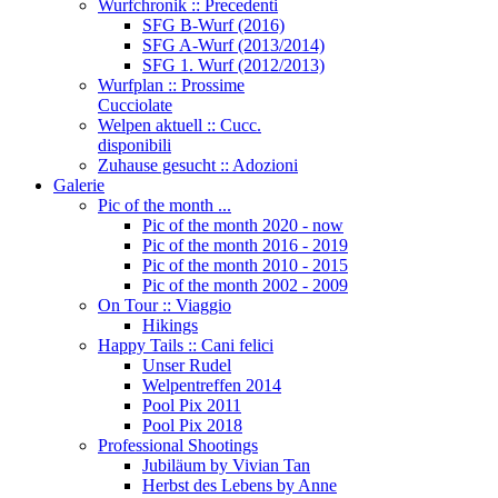
Wurfchronik :: Precedenti
SFG B-Wurf (2016)
SFG A-Wurf (2013/2014)
SFG 1. Wurf (2012/2013)
Wurfplan :: Prossime
Cucciolate
Welpen aktuell :: Cucc.
disponibili
Zuhause gesucht :: Adozioni
Galerie
Pic of the month ...
Pic of the month 2020 - now
Pic of the month 2016 - 2019
Pic of the month 2010 - 2015
Pic of the month 2002 - 2009
On Tour :: Viaggio
Hikings
Happy Tails :: Cani felici
Unser Rudel
Welpentreffen 2014
Pool Pix 2011
Pool Pix 2018
Professional Shootings
Jubiläum by Vivian Tan
Herbst des Lebens by Anne