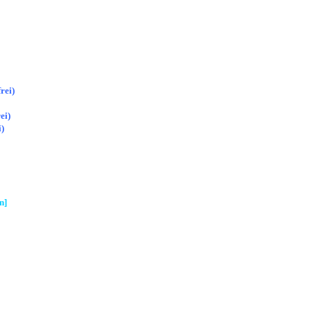
rei)
ei)
)
n]