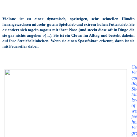
Violane ist zu einer dynamisch, spritzigen, sehr schnellen Hündin
herangewachsen mit sehr gutem Spieltrieb und extrem hohen Futtertrieb. Sie
orientiert sich tagein-tagaus mit ihrer Nase (und steckt diese oft in Dinge die
sie gar nichts angehen ;-) ...). Sie ist ein Clown im Alltag und besteht daheim
auf ihre Streicheleinheiten. Wenn sie einen Spassfaktor erkennt, dann ist sie
mit Feuereifer dabei.
Cu
Vi
co
do
Sh
ta
lo
of
wo
f
ho
Vi
gr