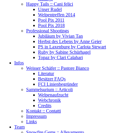
Happy Tails :: Cani felici
Unser Rudel
Welpentreffen 2014
Pool Pix 2011
Pool Pix 2018
Professional Shootings
Jubiläum by Vivian Tan
Herbst des Lebens by Anne Geier
PS in Laxenburg by Carlota Stewart
Ruby by Sabine Schürhagel
Topaz by Clari Calahari
Infos
Weisser Schäfer :: Pastore Bianco
Literatur
Besitzer FAQs
FCI Linienbegründer
Sammelsurium :: Articoli
Welpenaufzucht
Webchronik
Credits
Kontakt :: Contatti
Impressum
Links
Team
Snowfire Gems :: Allevamento