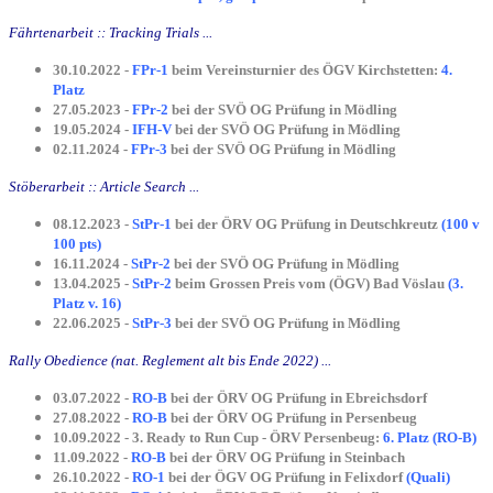
Fährtenarbeit :: Tracking Trials ...
30.10.2022 -
FPr-1
beim Vereinsturnier des ÖGV Kirchstetten:
4.
Platz
27.05.2023 -
FPr-2
bei der SVÖ OG Prüfung in Mödling
19.05.2024 -
IFH-V
bei der SVÖ OG Prüfung in Mödling
02.11.2024 -
FPr-3
bei der SVÖ OG Prüfung in Mödling
Stöberarbeit :: Article Search ...
08.12.2023 -
StPr-1
bei der ÖRV OG Prüfung in Deutschkreutz
(100 v
100 pts)
16.11.2024 -
StPr-2
bei der SVÖ OG Prüfung in Mödling
13.04.2025 -
StPr-2
beim Grossen Preis vom (ÖGV) Bad Vöslau
(3.
Platz v. 16)
22.06.2025 -
StPr-3
bei der SVÖ OG Prüfung in Mödling
Rally Obedience (nat. Reglement alt bis Ende 2022) ...
03.07.2022 -
RO-B
bei der ÖRV OG Prüfung in Ebreichsdorf
27.08.2022 -
RO-B
bei der ÖRV OG Prüfung in Persenbeug
10.09.2022 - 3. Ready to Run Cup -
ÖRV Persenbeug:
6. Platz (RO-B)
11.09.2022 -
RO-B
bei der ÖRV OG Prüfung in Steinbach
26.10.2022 -
RO-1
bei der ÖGV OG Prüfung in Felixdorf
(Quali)