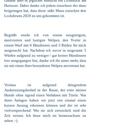
Grunde aber in jeglicher Hinsicht ein Lichtblick am
Horizont. Daher danke ich jedem
einzelnen der dazu
beigetragen hat, dass diese süße Maus zwischen den
Lockdowns 2020 zu uns gekommen ist.
Begrüßt wurde ich von einem neugierigem,
motivierten und lustigen Welpen, den Yvette in
einem Wurf mit 6 Hündinnen und 3 Rüden für mich
ausgesucht hat. Nachdem ich zuvor in insgesamt 5
Würfen aufgrund zu weniger / gar keiner Hündinnen
leer ausgegangen bin, danke ich ihr umso mehr, dass
sie mir einen ihrer besonderen Welpen anvertraut hat.
Violane ist aufgrund dringendem
Auskreuzungsbedarf in der Rasse, der erste meiner
Hunde ohne irgend einen Vorfahren mit Titeln. Von
ihren Anlagen haben wir jetzt erst einmal einen
kurzen Auszug erkennen können und der ist sehr
vielversprechend. Wie sie sich entwickelt wird die
Zeit weisen. Ich freue mich sie heranwachsen zu
sehen :-)