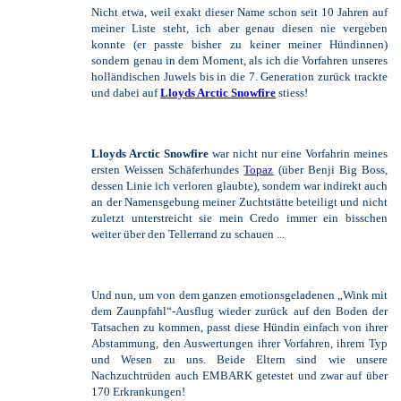
Nicht etwa, weil exakt dieser Name schon seit 10 Jahren auf
meiner Liste steht, ich aber genau diesen nie vergeben
konnte (er passte bisher zu keiner meiner Hündinnen)
sondern genau in dem Moment, als ich die Vorfahren unseres
holländischen Juwels bis in die 7. Generation zurück trackte
und dabei auf
Lloyds Arctic Snowfire
stiess!
Lloyds Arctic Snowfire
war nicht nur eine Vorfahrin meines
ersten Weissen Schäferhundes
Topaz
(über Benji Big Boss,
dessen Linie ich verloren glaubte), sondern war indirekt auch
an der Namensgebung meiner Zuchtstätte beteiligt und nicht
zuletzt unterstreicht sie mein Credo immer ein bisschen
weiter über den Tellerrand zu schauen ...
Und nun, um von dem ganzen emotionsgeladenen „Wink mit
dem Zaunpfahl“-Ausflug wieder zurück auf den Boden der
Tatsachen zu kommen, passt diese Hündin einfach von ihrer
Abstammung, den Auswertungen ihrer Vorfahren, ihrem Typ
und Wesen zu uns. Beide Eltern sind wie unsere
Nachzuchtrüden auch EMBARK getestet und zwar auf über
170 Erkrankungen!