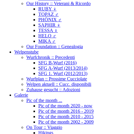
Our History :: Veterani & Ricordo
RUBY ♀
TOPAZ ♂
PHÖNIX ♂
SAPHIR ♀
TESSA ♀
HELO ♂
MIKA ♂
Our Foundation :: Genealogia
Welpenstube
Wurfchronik :: Precedenti
SFG B-Wurf (2016)
SFG A-Wurf (2013/2014)
SFG 1. Wurf (2012/2013)
Wurfplan :: Prossime Cucciolate
Welpen aktuell :: Cucc. disponibili
Zuhause gesucht :: Adozioni
Galerie
Pic of the month ...
Pic of the month 2020 - now
Pic of the month 2016 - 2019
Pic of the month 2010 - 2015
Pic of the month 2002 - 2009
On Tour :: Viaggio
Hikings