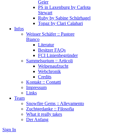
Geier
PS in Laxenburg by Carlota
Stewart
Ruby by Sabine Schürhagel
Topaz by Clari Calahari
Infos
Weisser Schäfer :: Pastore
Bianco
Literatur
Besitzer FAQs
FCI Linienbegründer
Sammelsurium :: Articoli
Welpenaufzucht
Webchronik
Credits
Kontakt :: Contatti
Impressum
Links
Team
Snowfire Gems :: Allevamento
Zuchtgedanke :: Filosofia
What it really takes
Der Anfang
Sign In