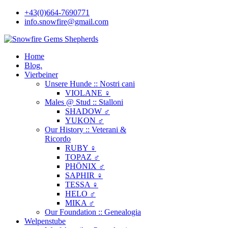
+43(0)664-7690771
info.snowfire@gmail.com
Home
Blog.
Vierbeiner
Unsere Hunde :: Nostri cani
VIOLANE ♀
Males @ Stud :: Stalloni
SHADOW ♂
YUKON ♂
Our History :: Veterani &
Ricordo
RUBY ♀
TOPAZ ♂
PHÖNIX ♂
SAPHIR ♀
TESSA ♀
HELO ♂
MIKA ♂
Our Foundation :: Genealogia
Welpenstube