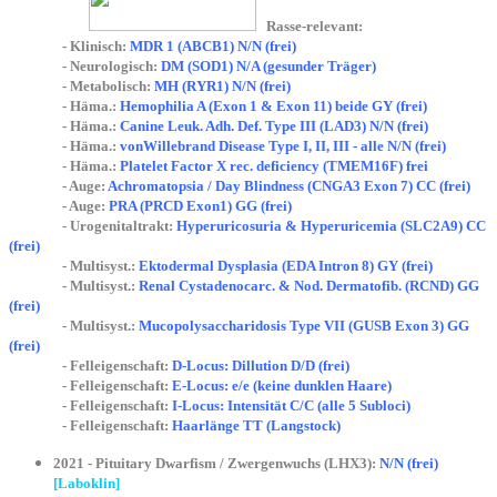
Rasse-relevant:
- Klinisch:
MDR 1 (ABCB1) N/N (frei)
- Neurologisch:
DM (SOD1) N/A (gesunder Träger)
- Metabolisch:
MH (RYR1) N/N (frei)
- Häma.:
Hemophilia A (Exon 1 & Exon 11) beide GY (frei)
- Häma.:
Canine Leuk. Adh. Def. Type III (LAD3) N/N (frei)
- Häma.:
vonWillebrand Disease Type I, II, III - alle N/N (frei)
- Häma.:
Platelet Factor X rec. deficiency (TMEM16F) frei
- Auge:
Achromatopsia / Day Blindness (CNGA3 Exon 7) CC (frei)
- Auge:
PRA (PRCD Exon1) GG (frei)
- Urogenitaltrakt:
Hyperuricosuria & Hyperuricemia (SLC2A9) CC
(frei)
- Multisyst.:
Ektodermal Dysplasia (EDA Intron 8) GY (frei)
- Multisyst.:
Renal Cystadenocarc. & Nod. Dermatofib. (RCND) GG
(frei)
- Multisyst.:
Mucopolysaccharidosis Type VII (GUSB Exon 3) GG
(frei)
- Felleigenschaft:
D-Locus: Dillution D/D (frei)
- Felleigenschaft:
E-Locus: e/e (keine dunklen Haare)
- Felleigenschaft:
I-Locus: Intensität C/C (alle 5 Subloci)
- Felleigenschaft:
Haarlänge TT (Langstock)
2021 - Pituitary Dwarfism / Zwergenwuchs (LHX3):
N/N (frei)
[Laboklin]