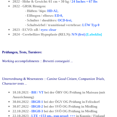
2022 - Höhe & Gewicht: 61 cm + 30 kg /
24 Inches + 67 lbs
2022 - GRSK Röntgen:
- Hüften / hips:
HD-A2,
- Ellbogen / elbows:
ED-0,
- Schulter / shoulders:
OCD-frei,
- Schaltwirbel / transitional vertebrae:
LÜW Typ 0
2023 - ECVO: oB /
eyes: clear
2024 - Cerebelläre Hypoplasie (RELN):
N/N (frei)
[Laboklin]
Prüfungen, Tests, Turniere:
Working accomplishments :: Brevetti conseguiti ...
Unterordnung & Wesenstests :: Canine Good Citizen, Companion Trials,
Character tests ...
10.10.2021 -
BH / VT
bei der ÖRV OG Prüfung in Maissau (mit
Auszeichnung)
30.04.2022 -
IBGH-1
bei der ÖGV OG Prüfung in Felixdorf
30.07.2022 -
IBGH-2
bei der SVÖ OG Prüfung in Mödling
22.10.2022 -
IBGH-3
bei der SVÖ OG Prüfung in Mödling
22.10.2023 -
LTE +153 pts., gun proof: +++
in Kuopio / Finland