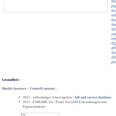
th
pu
lo
wh
he
be
st
ou
te
h
d
ha
dr
pa
Gesundheit:
Health clearance :: Controlli sanitari ...
2021 - vollzahniges Scherengebiss /
full and correct dentition
2021 - EMBARK Vet - Panel Test (190 Erkrankungen und
Eigenschaften):