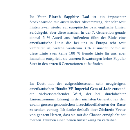
Ihr Vater
Elorah Sapphire Lad
ist ein imposanter
Stockhaarrüde mit australischer Abstammung, der sehr weit
hinten zwar wieder auf europäische bzw. englische Linien
zurückgeht, aber diese machen in der 7. Generation gerade
einmal 5 % Anteil aus. Außerdem führt der Rüde eine
amerikanische Linie die bei uns in Europa sehr weit
verbreitet ist, welche weiderum 3 % ausmacht. Somit ist
diese Linie zwar keine 100 % fremde Linie für uns, aber
immerhin entspricht sie unseren Erwartungen keine Popular
Sires in den ersten 6 Generationen aufzufinden.
Im Duett mit der aufgeschlossenen, sehr neugierigen,
amerikanischen Hündin
VF Imperial Gem of Jade
entstand
ein vielversprechender Wurf, der bei durchdachter
Linienzusammenführung in den nächsten Generationen den
enorm grossen genomischen Inzuchtkoeffizienten der Rasse
zu senken vermag. Ich danke deshalb ihrer Züchterin Yvette
von ganzem Herzen, dass sie mir die Chance ermöglicht hat
meinen Träumen einen neuen Aufschwung zu verleihen.