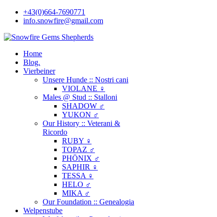
+43(0)664-7690771
info.snowfire@gmail.com
Home
Blog.
Vierbeiner
Unsere Hunde :: Nostri cani
VIOLANE ♀
Males @ Stud :: Stalloni
SHADOW ♂
YUKON ♂
Our History :: Veterani &
Ricordo
RUBY ♀
TOPAZ ♂
PHÖNIX ♂
SAPHIR ♀
TESSA ♀
HELO ♂
MIKA ♂
Our Foundation :: Genealogia
Welpenstube