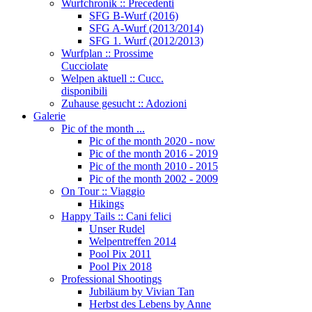
Wurfchronik :: Precedenti
SFG B-Wurf (2016)
SFG A-Wurf (2013/2014)
SFG 1. Wurf (2012/2013)
Wurfplan :: Prossime
Cucciolate
Welpen aktuell :: Cucc.
disponibili
Zuhause gesucht :: Adozioni
Galerie
Pic of the month ...
Pic of the month 2020 - now
Pic of the month 2016 - 2019
Pic of the month 2010 - 2015
Pic of the month 2002 - 2009
On Tour :: Viaggio
Hikings
Happy Tails :: Cani felici
Unser Rudel
Welpentreffen 2014
Pool Pix 2011
Pool Pix 2018
Professional Shootings
Jubiläum by Vivian Tan
Herbst des Lebens by Anne