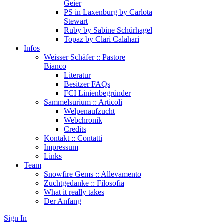
Geier
PS in Laxenburg by Carlota
Stewart
Ruby by Sabine Schürhagel
Topaz by Clari Calahari
Infos
Weisser Schäfer :: Pastore
Bianco
Literatur
Besitzer FAQs
FCI Linienbegründer
Sammelsurium :: Articoli
Welpenaufzucht
Webchronik
Credits
Kontakt :: Contatti
Impressum
Links
Team
Snowfire Gems :: Allevamento
Zuchtgedanke :: Filosofia
What it really takes
Der Anfang
Sign In