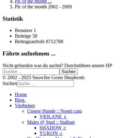
Pic of the month ...
Pic of the month 2002 - 2009
Statistik
Benutzer
1
Beiträge
58
Beitragsaufrufe
8712788
Fährte aufnehmen ...
Nicht gefunden was du suchst? Durchstöbere unsere HP
Suchen
© 2002 - 2025 Snowfire Gems Shepherds
Suchen
Home
Blog.
Vierbeiner
Unsere Hunde :: Nostri cani
VIOLANE ♀
Males @ Stud :: Stalloni
SHADOW ♂
YUKON ♂