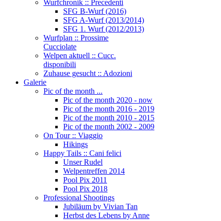
Wurfchronik :: Precedenti
SFG B-Wurf (2016)
SFG A-Wurf (2013/2014)
SFG 1. Wurf (2012/2013)
Wurfplan :: Prossime
Cucciolate
Welpen aktuell :: Cucc.
disponibili
Zuhause gesucht :: Adozioni
Galerie
Pic of the month ...
Pic of the month 2020 - now
Pic of the month 2016 - 2019
Pic of the month 2010 - 2015
Pic of the month 2002 - 2009
On Tour :: Viaggio
Hikings
Happy Tails :: Cani felici
Unser Rudel
Welpentreffen 2014
Pool Pix 2011
Pool Pix 2018
Professional Shootings
Jubiläum by Vivian Tan
Herbst des Lebens by Anne