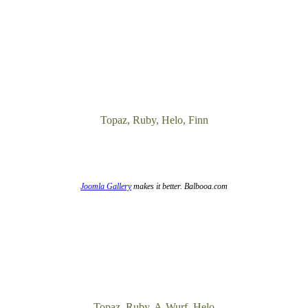
Topaz, Ruby, Helo, Finn
Joomla Gallery
makes it better. Balbooa.com
Topaz, Ruby, A-Wurf, Helo