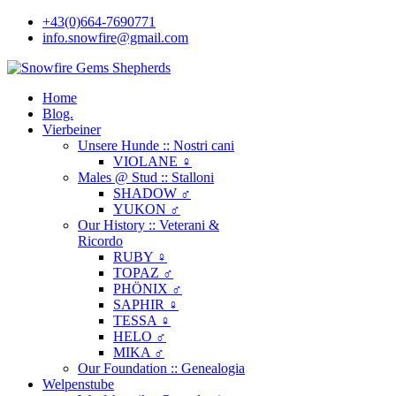
+43(0)664-7690771
info.snowfire@gmail.com
Home
Blog.
Vierbeiner
Unsere Hunde :: Nostri cani
VIOLANE ♀
Males @ Stud :: Stalloni
SHADOW ♂
YUKON ♂
Our History :: Veterani &
Ricordo
RUBY ♀
TOPAZ ♂
PHÖNIX ♂
SAPHIR ♀
TESSA ♀
HELO ♂
MIKA ♂
Our Foundation :: Genealogia
Welpenstube