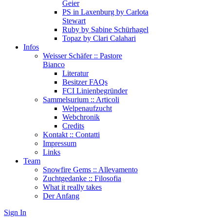
Geier
PS in Laxenburg by Carlota
Stewart
Ruby by Sabine Schürhagel
Topaz by Clari Calahari
Infos
Weisser Schäfer :: Pastore
Bianco
Literatur
Besitzer FAQs
FCI Linienbegründer
Sammelsurium :: Articoli
Welpenaufzucht
Webchronik
Credits
Kontakt :: Contatti
Impressum
Links
Team
Snowfire Gems :: Allevamento
Zuchtgedanke :: Filosofia
What it really takes
Der Anfang
Sign In