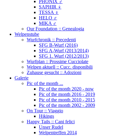
PHÖNIX ♂
SAPHIR ♀
TESSA ♀
HELO ♂
MIKA ♂
Our Foundation :: Genealogia
Welpenstube
Wurfchronik :: Precedenti
SFG B-Wurf (2016)
SFG A-Wurf (2013/2014)
SFG 1. Wurf (2012/2013)
Wurfplan :: Prossime Cucciolate
Welpen aktuell :: Cucc. disponibili
Zuhause gesucht :: Adozioni
Galerie
Pic of the month ...
Pic of the month 2020 - now
Pic of the month 2016 - 2019
Pic of the month 2010 - 2015
Pic of the month 2002 - 2009
On Tour :: Viaggio
Hikings
Happy Tails :: Cani felici
Unser Rudel
Welpentreffen 2014