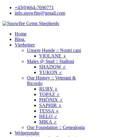
+43(0)664-7690771
info.snowfire@gmail.com
Home
Blog.
Vierbeiner
Unsere Hunde :: Nostri cani
VIOLANE ♀
Males @ Stud :: Stalloni
SHADOW ♂
YUKON ♂
Our History :: Veterani &
Ricordo
RUBY ♀
TOPAZ ♂
PHÖNIX ♂
SAPHIR ♀
TESSA ♀
HELO ♂
MIKA ♂
Our Foundation :: Genealogia
Welpenstube