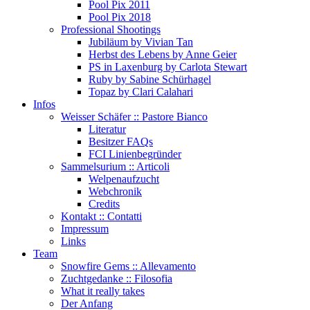
Pool Pix 2011
Pool Pix 2018
Professional Shootings
Jubiläum by Vivian Tan
Herbst des Lebens by Anne Geier
PS in Laxenburg by Carlota Stewart
Ruby by Sabine Schürhagel
Topaz by Clari Calahari
Infos
Weisser Schäfer :: Pastore Bianco
Literatur
Besitzer FAQs
FCI Linienbegründer
Sammelsurium :: Articoli
Welpenaufzucht
Webchronik
Credits
Kontakt :: Contatti
Impressum
Links
Team
Snowfire Gems :: Allevamento
Zuchtgedanke :: Filosofia
What it really takes
Der Anfang