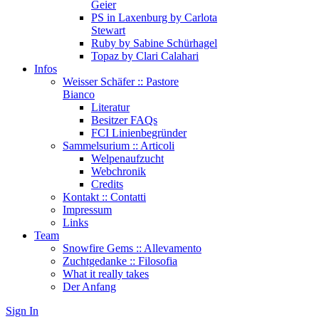
Geier
PS in Laxenburg by Carlota
Stewart
Ruby by Sabine Schürhagel
Topaz by Clari Calahari
Infos
Weisser Schäfer :: Pastore
Bianco
Literatur
Besitzer FAQs
FCI Linienbegründer
Sammelsurium :: Articoli
Welpenaufzucht
Webchronik
Credits
Kontakt :: Contatti
Impressum
Links
Team
Snowfire Gems :: Allevamento
Zuchtgedanke :: Filosofia
What it really takes
Der Anfang
Sign In