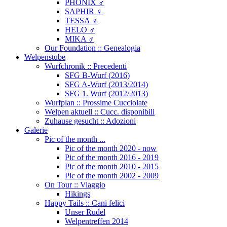
PHÖNIX ♂
SAPHIR ♀
TESSA ♀
HELO ♂
MIKA ♂
Our Foundation :: Genealogia
Welpenstube
Wurfchronik :: Precedenti
SFG B-Wurf (2016)
SFG A-Wurf (2013/2014)
SFG 1. Wurf (2012/2013)
Wurfplan :: Prossime Cucciolate
Welpen aktuell :: Cucc. disponibili
Zuhause gesucht :: Adozioni
Galerie
Pic of the month ...
Pic of the month 2020 - now
Pic of the month 2016 - 2019
Pic of the month 2010 - 2015
Pic of the month 2002 - 2009
On Tour :: Viaggio
Hikings
Happy Tails :: Cani felici
Unser Rudel
Welpentreffen 2014