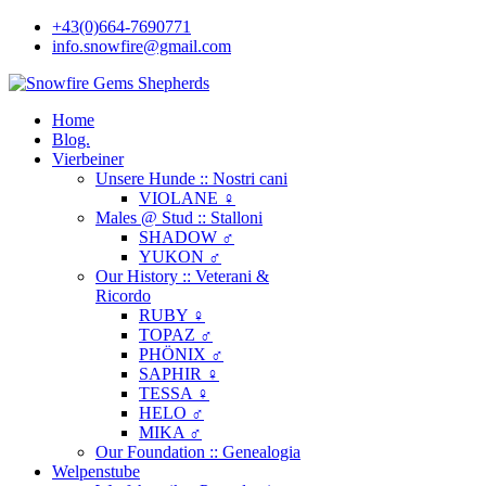
+43(0)664-7690771
info.snowfire@gmail.com
Home
Blog.
Vierbeiner
Unsere Hunde :: Nostri cani
VIOLANE ♀
Males @ Stud :: Stalloni
SHADOW ♂
YUKON ♂
Our History :: Veterani &
Ricordo
RUBY ♀
TOPAZ ♂
PHÖNIX ♂
SAPHIR ♀
TESSA ♀
HELO ♂
MIKA ♂
Our Foundation :: Genealogia
Welpenstube