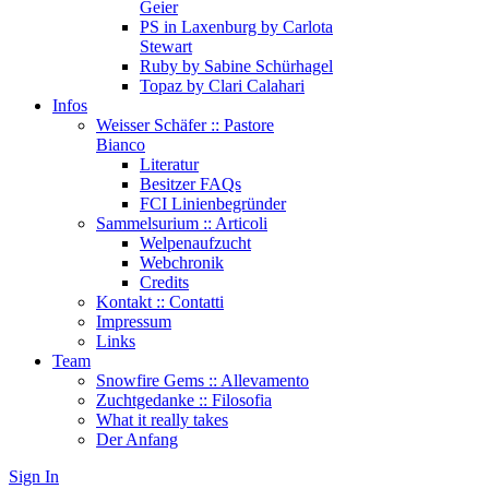
Geier
PS in Laxenburg by Carlota
Stewart
Ruby by Sabine Schürhagel
Topaz by Clari Calahari
Infos
Weisser Schäfer :: Pastore
Bianco
Literatur
Besitzer FAQs
FCI Linienbegründer
Sammelsurium :: Articoli
Welpenaufzucht
Webchronik
Credits
Kontakt :: Contatti
Impressum
Links
Team
Snowfire Gems :: Allevamento
Zuchtgedanke :: Filosofia
What it really takes
Der Anfang
Sign In