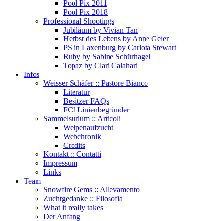
Pool Pix 2011
Pool Pix 2018
Professional Shootings
Jubiläum by Vivian Tan
Herbst des Lebens by Anne Geier
PS in Laxenburg by Carlota Stewart
Ruby by Sabine Schürhagel
Topaz by Clari Calahari
Infos
Weisser Schäfer :: Pastore Bianco
Literatur
Besitzer FAQs
FCI Linienbegründer
Sammelsurium :: Articoli
Welpenaufzucht
Webchronik
Credits
Kontakt :: Contatti
Impressum
Links
Team
Snowfire Gems :: Allevamento
Zuchtgedanke :: Filosofia
What it really takes
Der Anfang