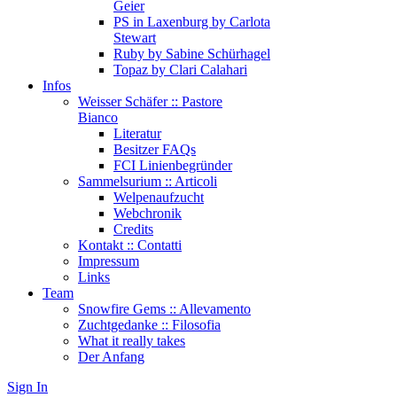
Geier
PS in Laxenburg by Carlota
Stewart
Ruby by Sabine Schürhagel
Topaz by Clari Calahari
Infos
Weisser Schäfer :: Pastore
Bianco
Literatur
Besitzer FAQs
FCI Linienbegründer
Sammelsurium :: Articoli
Welpenaufzucht
Webchronik
Credits
Kontakt :: Contatti
Impressum
Links
Team
Snowfire Gems :: Allevamento
Zuchtgedanke :: Filosofia
What it really takes
Der Anfang
Sign In