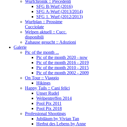
Wurfchronik :: Precedenti
SFG B-Wurf (2016)
SFG A-Wurf (2013/2014)
SFG 1. Wurf (2012/2013)
Wurfplan :: Prossime
Cucciolate
Welpen aktuell :: Cucc.
disponibili
Zuhause gesucht :: Adozioni
Galerie
Pic of the month ...
Pic of the month 2020 - now
Pic of the month 2016 - 2019
Pic of the month 2010 - 2015
Pic of the month 2002 - 2009
On Tour :: Viaggio
Hikings
Happy Tails :: Cani felici
Unser Rudel
Welpentreffen 2014
Pool Pix 2011
Pool Pix 2018
Professional Shootings
Jubiläum by Vivian Tan
Herbst des Lebens by Anne