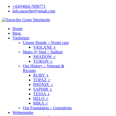
+43(0)664-7690771
info.snowfire@gmail.com
Home
Blog.
Vierbeiner
Unsere Hunde :: Nostri cani
VIOLANE ♀
Males @ Stud :: Stalloni
SHADOW ♂
YUKON ♂
Our History :: Veterani &
Ricordo
RUBY ♀
TOPAZ ♂
PHÖNIX ♂
SAPHIR ♀
TESSA ♀
HELO ♂
MIKA ♂
Our Foundation :: Genealogia
Welpenstube