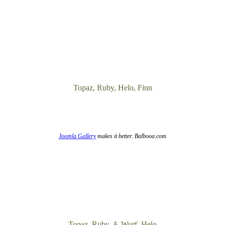
Topaz, Ruby, Helo, Finn
Joomla Gallery
makes it better. Balbooa.com
Topaz, Ruby, A-Wurf, Helo