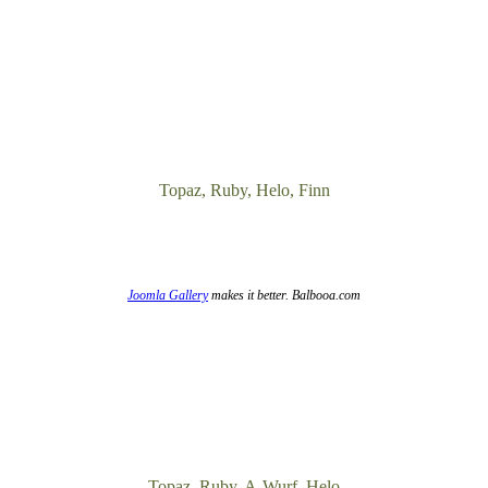
Topaz, Ruby, Helo, Finn
Joomla Gallery
makes it better. Balbooa.com
Topaz, Ruby, A-Wurf, Helo