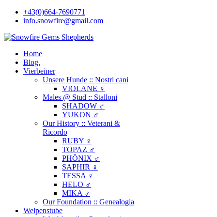
+43(0)664-7690771
info.snowfire@gmail.com
Home
Blog.
Vierbeiner
Unsere Hunde :: Nostri cani
VIOLANE ♀
Males @ Stud :: Stalloni
SHADOW ♂
YUKON ♂
Our History :: Veterani &
Ricordo
RUBY ♀
TOPAZ ♂
PHÖNIX ♂
SAPHIR ♀
TESSA ♀
HELO ♂
MIKA ♂
Our Foundation :: Genealogia
Welpenstube