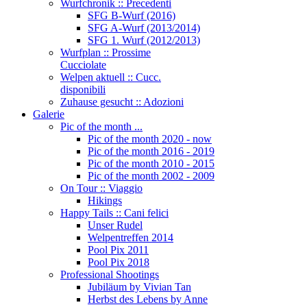
Wurfchronik :: Precedenti
SFG B-Wurf (2016)
SFG A-Wurf (2013/2014)
SFG 1. Wurf (2012/2013)
Wurfplan :: Prossime
Cucciolate
Welpen aktuell :: Cucc.
disponibili
Zuhause gesucht :: Adozioni
Galerie
Pic of the month ...
Pic of the month 2020 - now
Pic of the month 2016 - 2019
Pic of the month 2010 - 2015
Pic of the month 2002 - 2009
On Tour :: Viaggio
Hikings
Happy Tails :: Cani felici
Unser Rudel
Welpentreffen 2014
Pool Pix 2011
Pool Pix 2018
Professional Shootings
Jubiläum by Vivian Tan
Herbst des Lebens by Anne