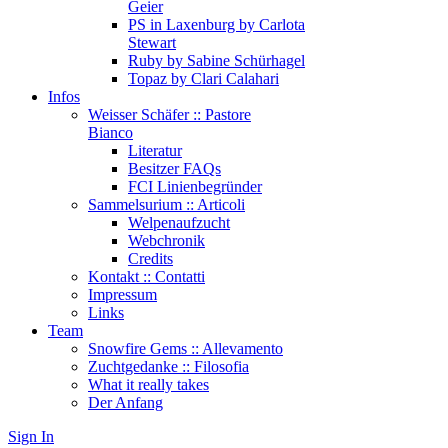
Geier
PS in Laxenburg by Carlota
Stewart
Ruby by Sabine Schürhagel
Topaz by Clari Calahari
Infos
Weisser Schäfer :: Pastore
Bianco
Literatur
Besitzer FAQs
FCI Linienbegründer
Sammelsurium :: Articoli
Welpenaufzucht
Webchronik
Credits
Kontakt :: Contatti
Impressum
Links
Team
Snowfire Gems :: Allevamento
Zuchtgedanke :: Filosofia
What it really takes
Der Anfang
Sign In