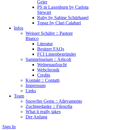
Geier
PS in Laxenburg by Carlota
Stewart
Ruby by Sabine Schürhagel
Topaz by Clari Calahari
Infos
Weisser Schäfer :: Pastore
Bianco
Literatur
Besitzer FAQs
FCI Linienbegründer
Sammelsurium :: Articoli
Welpenaufzucht
Webchronik
Credits
Kontakt :: Contatti
Impressum
Links
Team
Snowfire Gems :: Allevamento
Zuchtgedanke :: Filosofia
What it really takes
Der Anfang
Sign In