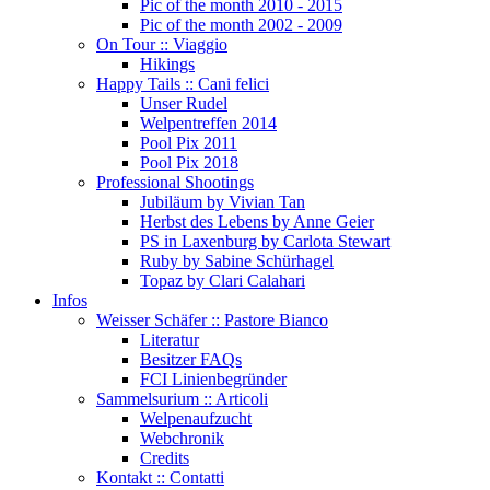
Pic of the month 2010 - 2015
Pic of the month 2002 - 2009
On Tour :: Viaggio
Hikings
Happy Tails :: Cani felici
Unser Rudel
Welpentreffen 2014
Pool Pix 2011
Pool Pix 2018
Professional Shootings
Jubiläum by Vivian Tan
Herbst des Lebens by Anne Geier
PS in Laxenburg by Carlota Stewart
Ruby by Sabine Schürhagel
Topaz by Clari Calahari
Infos
Weisser Schäfer :: Pastore Bianco
Literatur
Besitzer FAQs
FCI Linienbegründer
Sammelsurium :: Articoli
Welpenaufzucht
Webchronik
Credits
Kontakt :: Contatti