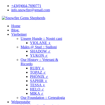
+43(0)664-7690771
info.snowfire@gmail.com
Home
Blog.
Vierbeiner
Unsere Hunde :: Nostri cani
VIOLANE ♀
Males @ Stud :: Stalloni
SHADOW ♂
YUKON ♂
Our History :: Veterani &
Ricordo
RUBY ♀
TOPAZ ♂
PHÖNIX ♂
SAPHIR ♀
TESSA ♀
HELO ♂
MIKA ♂
Our Foundation :: Genealogia
Welpenstube