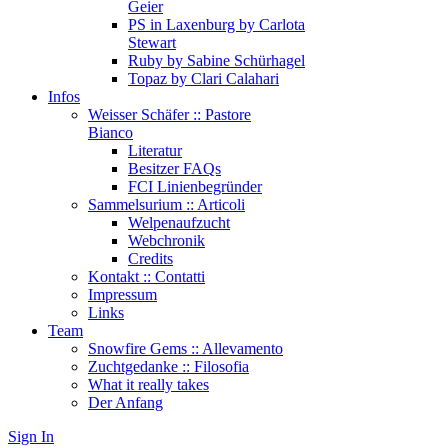
Geier
PS in Laxenburg by Carlota
Stewart
Ruby by Sabine Schürhagel
Topaz by Clari Calahari
Infos
Weisser Schäfer :: Pastore
Bianco
Literatur
Besitzer FAQs
FCI Linienbegründer
Sammelsurium :: Articoli
Welpenaufzucht
Webchronik
Credits
Kontakt :: Contatti
Impressum
Links
Team
Snowfire Gems :: Allevamento
Zuchtgedanke :: Filosofia
What it really takes
Der Anfang
Sign In