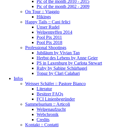
Pic of the month 2010 - 2015
Pic of the month 2002 - 2009
On Tour :: Viaggio
Hikings
Happy Tails :: Cani felici
Unser Rudel
Welpentreffen 2014
Pool Pix 2011
Pool Pix 2018
Professional Shootings
Jubiläum by Vivian Tan
Herbst des Lebens by Anne Geier
PS in Laxenburg by Carlota Stewart
Ruby by Sabine Schürhagel
Topaz by Clari Calahari
Infos
Weisser Schäfer :: Pastore Bianco
Literatur
Besitzer FAQs
FCI Linienbegründer
Sammelsurium :: Articoli
Welpenaufzucht
Webchronik
Credits
Kontakt :: Contatti