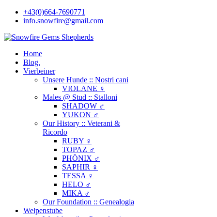
+43(0)664-7690771
info.snowfire@gmail.com
Home
Blog.
Vierbeiner
Unsere Hunde :: Nostri cani
VIOLANE ♀
Males @ Stud :: Stalloni
SHADOW ♂
YUKON ♂
Our History :: Veterani &
Ricordo
RUBY ♀
TOPAZ ♂
PHÖNIX ♂
SAPHIR ♀
TESSA ♀
HELO ♂
MIKA ♂
Our Foundation :: Genealogia
Welpenstube