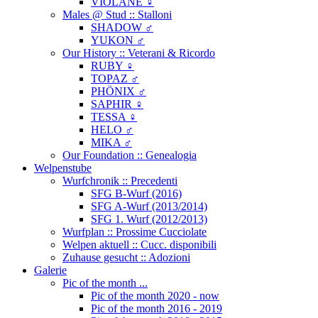
VIOLANE ♀
Males @ Stud :: Stalloni
SHADOW ♂
YUKON ♂
Our History :: Veterani & Ricordo
RUBY ♀
TOPAZ ♂
PHÖNIX ♂
SAPHIR ♀
TESSA ♀
HELO ♂
MIKA ♂
Our Foundation :: Genealogia
Welpenstube
Wurfchronik :: Precedenti
SFG B-Wurf (2016)
SFG A-Wurf (2013/2014)
SFG 1. Wurf (2012/2013)
Wurfplan :: Prossime Cucciolate
Welpen aktuell :: Cucc. disponibili
Zuhause gesucht :: Adozioni
Galerie
Pic of the month ...
Pic of the month 2020 - now
Pic of the month 2016 - 2019