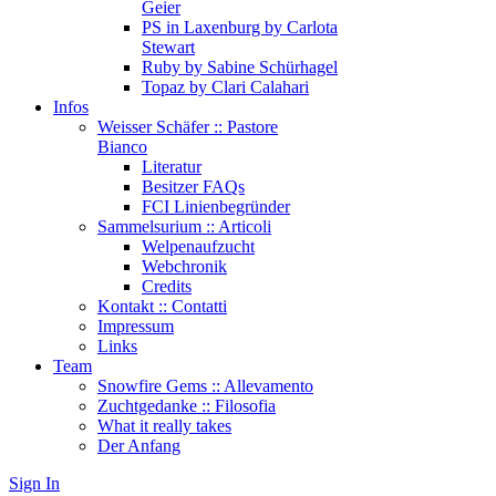
Geier
PS in Laxenburg by Carlota
Stewart
Ruby by Sabine Schürhagel
Topaz by Clari Calahari
Infos
Weisser Schäfer :: Pastore
Bianco
Literatur
Besitzer FAQs
FCI Linienbegründer
Sammelsurium :: Articoli
Welpenaufzucht
Webchronik
Credits
Kontakt :: Contatti
Impressum
Links
Team
Snowfire Gems :: Allevamento
Zuchtgedanke :: Filosofia
What it really takes
Der Anfang
Sign In