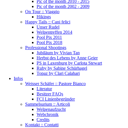
Pic of the month 2010 - 2015
Pic of the month 2002 - 2009
On Tour :: Viaggio
Hikings
Happy Tails :: Cani felici
Unser Rudel
Welpentreffen 2014
Pool Pix 2011
Pool Pix 2018
Professional Shootings
Jubiläum by Vivian Tan
Herbst des Lebens by Anne Geier
PS in Laxenburg by Carlota Stewart
Ruby by Sabine Schürhagel
Topaz by Clari Calahari
Infos
Weisser Schäfer :: Pastore Bianco
Literatur
Besitzer FAQs
FCI Linienbegründer
Sammelsurium :: Articoli
Welpenaufzucht
Webchronik
Credits
Kontakt :: Contatti