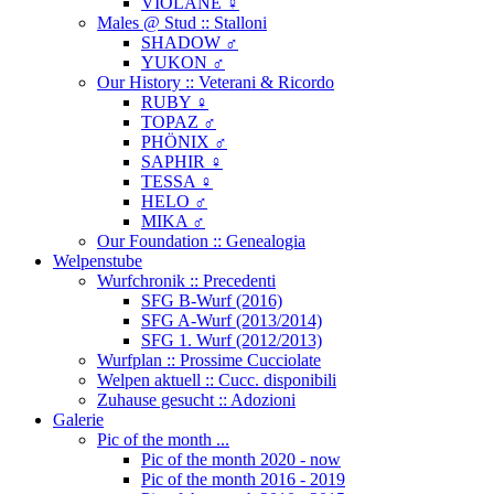
VIOLANE ♀
Males @ Stud :: Stalloni
SHADOW ♂
YUKON ♂
Our History :: Veterani & Ricordo
RUBY ♀
TOPAZ ♂
PHÖNIX ♂
SAPHIR ♀
TESSA ♀
HELO ♂
MIKA ♂
Our Foundation :: Genealogia
Welpenstube
Wurfchronik :: Precedenti
SFG B-Wurf (2016)
SFG A-Wurf (2013/2014)
SFG 1. Wurf (2012/2013)
Wurfplan :: Prossime Cucciolate
Welpen aktuell :: Cucc. disponibili
Zuhause gesucht :: Adozioni
Galerie
Pic of the month ...
Pic of the month 2020 - now
Pic of the month 2016 - 2019