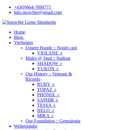
+43(0)664-7690771
info.snowfire@gmail.com
Home
Blog.
Vierbeiner
Unsere Hunde :: Nostri cani
VIOLANE ♀
Males @ Stud :: Stalloni
SHADOW ♂
YUKON ♂
Our History :: Veterani &
Ricordo
RUBY ♀
TOPAZ ♂
PHÖNIX ♂
SAPHIR ♀
TESSA ♀
HELO ♂
MIKA ♂
Our Foundation :: Genealogia
Welpenstube